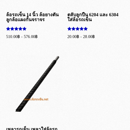
ล้อรถเข็น 14 นิ้ว ล้อยางตัน
ตลับลูกปืน 6204 และ 6304
ลูกล้อแผงกั้นจราจร
ใส่ล้อรถเข็น
ให้คะแนน
ให้คะแนน
510.00
฿
-
576.00
฿
20.00
฿
-
28.00
฿
5.00
5.00
ตั้งแต่ 1-5
ตั้งแต่ 1-5
เลือกรูปแบบ
เลือกรูปแบบ
คะแนน
คะแนน
เพลารถเข็น เพลาใส่ล้อรถ