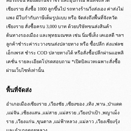
ล้อรถเข็น ล้อแผงกั้นจราจร และอุปกรณ์ พื้นที่จังหวัด
เป็นล้อยางตันธรรมชาติ เนื้อเดียวกันทั้งชิ้น
เขต กทม. ปริมณฑล และจังหวัดใกล้เคียง
เขต กทม. และปริมณฑล จัดส่งถึงหน้างาน
ไม่ต้องรอแชทอีกต่อไป สั่งซื้อผ่านระบบ
เชียงราย สั่งซื้อ 1000 ลูกขึ้นไป รถทางร้านวิ่งส่งเอง ค่าส่งไม่
ยาง
จัดส่งด้วยรถทางร้าน
ภายใน 5 ชั่วโมง*
ร้านค้าออนไลน์ ได้ตลอด 24 ชั่วโมง
แพง มีใบกำกับภาษีเต็มรูปแบบ หรือ จัดส่งถึงพื้นที่จังหวัด
ไม่ใช่ล้อฉีดโฟมด้านใน
ต่างจังหวัด ส่งผ่าน บ.ขนส่งสินค้าหีบห่อ ต้นทาง
สำหรับคำสั่งซื้อที่เสร็จสิ้นภาย ในเวลา 10:00 น.
*สั่งซื้อผ่านระบบเว็บไซท์ มีจำนวนขั้นต่ำ 3,000 บาท
เชียงราย สั่งซื้อครบ 3,000 บาท ด้วยบริษัทขนส่งสินค้า
รองเมือง และ พุทธมณฑล ( ค่าระวางจัดส่งสินค้าเก็บ
ในการสั่งซื้อ
ต้นทางรองเมือง และพุทธมณฑล เช่น นิ่มซี่เส็ง เคเอสดี ฯลฯ
ที่ปลายทาง )
ต่างจังหวัด ส่งผ่าน บ.ขนส่ง ขึ้นอยู่กับขนส่ง
ลูกค้าชำระค่าระวางขนส่งปลายทาง หรือ ซื้อปลีก ส่งแฟลช
สั่งซื้อผ่านระบบ
ร้านค้า
ที่ใช้*
เอ็กเพรส ชำระ COD ปลายทางได้ หรือสั่งซื้อปลีกผ่านแอพลิ
ดูเพิ่มเติม
การจัดส่ง
เคชั่น รายละเอียดโปรดสอบถาม *เปิดบิลแวทเฉพาะสั่งซื้อ
รถทางร้านไปส่งที่ต้นทาง รองเมือง พุทธมณฑล
ผ่านเว็บไซท์เท่านั้น
เงื่อนไขเดียวกัน
*จัดส่งทุกวัน ยกเว้นวัน อาทิตย์ และวันหยุดนักขัตฤกษ์
พื้นที่จัดส่ง
กรณีสินค้าครบไม่ขาดสต๊อก โปรดสอบถาม
อำเภอเมืองเชียงราย ,เวียงชัย ,เชียงของ ,เทิง ,พาน ,ป่าแดด
,แม่จัน ,เชียงแสน ,แม่สาย ,แม่สรวย ,เวียงป่าเป้า ,พญาเม็ง
ราย ,เวียงแก่น ,ขุนตาล ,แม่ฟ้าหลวง ,แม่ลาว ,เวียงเชียงรุ้ง
ล้อยางตันธรรมชาติ
และอำเภอดอยหลวง