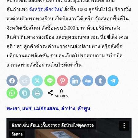
ล้อรถเข็น ล้อแผงกั้นจราจร และอุปกรณ์ พื้นที่อำเภอ
เป็นล้อยางตันธรรมชาติ เนื้อเดียวกันทั้งชิ้น
เขต กทม. ปริมณฑล และจังหวัดใกล้เคียง
เขต กทม. และปริมณฑล จัดส่งถึงหน้างาน
ไม่ต้องรอแชทอีกต่อไป สั่งซื้อผ่านระบบ
สันกำแพง
จังหวัดเชียงใหม่
สั่งซื้อ 1000 ลูกขึ้นไป มีบริการวิ่ง
ยาง
จัดส่งด้วยรถทางร้าน
ภายใน 5 ชั่วโมง*
ร้านค้าออนไลน์ ได้ตลอด 24 ชั่วโมง
ส่งด่วนด้วยรถทางร้าน เปิดบิลแวทได้ หรือ จัดส่งทุกพื้นที่ใน
ไม่ใช่ล้อฉีดโฟมด้านใน
ต่างจังหวัด ส่งผ่าน บ.ขนส่งสินค้าหีบห่อ ต้นทาง
สำหรับคำสั่งซื้อที่เสร็จสิ้นภาย ในเวลา 10:00 น.
*สั่งซื้อผ่านระบบเว็บไซท์ มีจำนวนขั้นต่ำ 3,000 บาท
จังหวัดเชียงใหม่ สั่งซื้อครบ 3,000 บาท ด้วยบริษัทขนส่ง
รองเมือง และ พุทธมณฑล ( ค่าระวางจัดส่งสินค้าเก็บ
ในการสั่งซื้อ
สินค้า ต้นทางรองเมือง และพุทธมณฑล เช่น นิ่มซี่เส็ง เคเอ
ที่ปลายทาง )
ต่างจังหวัด ส่งผ่าน บ.ขนส่ง ขึ้นอยู่กับขนส่ง
สดี ฯลฯ ลูกค้าชำระค่าระวางขนส่งปลายทาง หรือสั่งซื้อ
สั่งซื้อผ่านระบบ
ร้านค้า
ที่ใช้*
ปลีกผ่านแอพลิเคชั่น รายละเอียดโปรดสอบถาม *เปิดบิล
ดูเพิ่มเติม
การจัดส่ง
แวทเฉพาะสั่งซื้อผ่านเว็บไซท์เท่านั้น
รถทางร้านไปส่งที่ต้นทาง รองเมือง พุทธมณฑล
เงื่อนไขเดียวกัน
0
*จัดส่งทุกวัน ยกเว้นวัน อาทิตย์ และวันหยุดนักขัตฤกษ์
SHARES
กรณีสินค้าครบไม่ขาดสต๊อก โปรดสอบถาม
พะเยา
,
แพร่
,
แม่ฮ่องสอน
,
ลำปาง
,
ลำพูน
,
ล้อยางตันธรรมชาติ