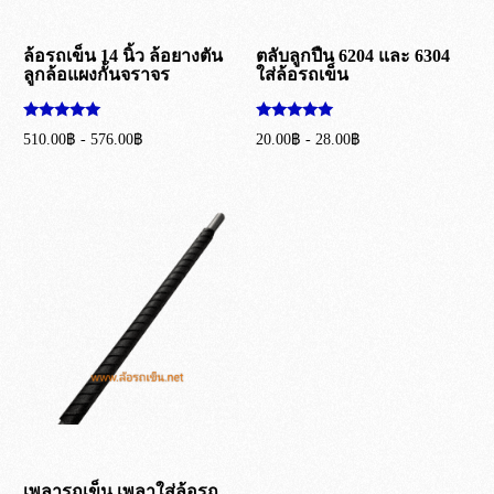
ล้อรถเข็น 14 นิ้ว ล้อยางตัน
ตลับลูกปืน 6204 และ 6304
ลูกล้อแผงกั้นจราจร
ใส่ล้อรถเข็น
ให้คะแนน
ให้คะแนน
510.00
฿
-
576.00
฿
20.00
฿
-
28.00
฿
5.00
5.00
ตั้งแต่ 1-5
ตั้งแต่ 1-5
เลือกรูปแบบ
เลือกรูปแบบ
คะแนน
คะแนน
เพลารถเข็น เพลาใส่ล้อรถ