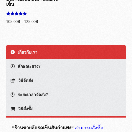
เข็น
ให้คะแนน
105.00
฿
-
125.00
฿
5.00
ตั้งแต่ 1-5
หยิบใส่ตะกร้า
คะแนน
เกี่ยวกับเรา.
ลักษณะยาง?
วิธีจัดส่ง
ระยะเวลาจัดส่ง?
วิธีสั่งซื้อ
“ร้านขายล้อรถเข็นสันกำแพง“
สามารถสั่งซื้อ