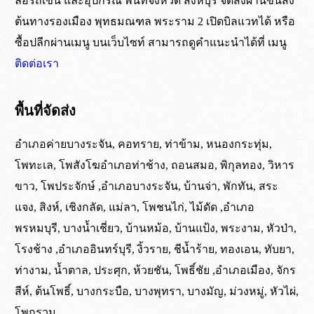
ล้อรถเข็น และอุปกรณ์ พื้นที่จังหวัด สิงห์บุรี จัดส่งผ่านขนส่ง
เป็นล้อยางตันธรรมชาติ เนื้อเดียวกันทั้งชิ้น
เขต กทม. ปริมณฑล และจังหวัดใกล้เคียง
เขต กทม. และปริมณฑล จัดส่งถึงหน้างาน
ไม่ต้องรอแชทอีกต่อไป สั่งซื้อผ่านระบบ
ต้นทางรองเมือง พุทธมณฑล พระราม 2 เปิดบิลแวทได้ หรือ
ยาง
จัดส่งด้วยรถทางร้าน
ภายใน 5 ชั่วโมง*
ร้านค้าออนไลน์ ได้ตลอด 24 ชั่วโมง
ซื้อปลีกผ่านเมนู บนเว็บไซท์ สามารถดูคำแนะนำได้ที่ เมนู
ไม่ใช่ล้อฉีดโฟมด้านใน
ต่างจังหวัด ส่งผ่าน บ.ขนส่งสินค้าหีบห่อ ต้นทาง
สำหรับคำสั่งซื้อที่เสร็จสิ้นภาย ในเวลา 10:00 น.
*สั่งซื้อผ่านระบบเว็บไซท์ มีจำนวนขั้นต่ำ 3,000 บาท
ติดต่อเรา
รองเมือง และ พุทธมณฑล ( ค่าระวางจัดส่งสินค้าเก็บ
ในการสั่งซื้อ
ที่ปลายทาง )
ต่างจังหวัด ส่งผ่าน บ.ขนส่ง ขึ้นอยู่กับขนส่ง
พื้นที่จัดส่ง
สั่งซื้อผ่านระบบ
ร้านค้า
ที่ใช้*
ดูเพิ่มเติม
การจัดส่ง
อำเภอค่ายบางระจัน, คอทราย, ท่าข้าม, หนองกระทุ่ม,
รถทางร้านไปส่งที่ต้นทาง รองเมือง พุทธมณฑล
โพทะเล, โพสังโฆอำเภอท่าช้าง, ถอนสมอ, พิกุลทอง, วิหาร
เงื่อนไขเดียวกัน
ขาว, โพประจักษ์ ,อำเภอบางระจัน, บ้านจ่า, พักทัน, สระ
แจง, สิงห์, เชิงกลัด, แม่ลา, โพชนไก่, ไม้ดัด ,อำเภอ
*จัดส่งทุกวัน ยกเว้นวัน อาทิตย์ และวันหยุดนักขัตฤกษ์
พรหมบุรี, บางน้ำเชี่ยว, บ้านหม้อ, บ้านแป้ง, พระงาม, หัวป่า,
กรณีสินค้าครบไม่ขาดสต๊อก โปรดสอบถาม
โรงช้าง ,อำเภออินทร์บุรี, งิ้วราย, ชีน้ำร้าย, ทองเอน, ทับยา,
ท่างาม, น้ำตาล, ประศุก, ห้วยชัน, โพธิ์ชัย ,อำเภอเมือง, จักร
สีห์, ต้นโพธิ์, บางกระบือ, บางพุทรา, บางมัญ, ม่วงหมู่, หัวไผ่,
ล้อยางตันธรรมชาติ
โพกรวม