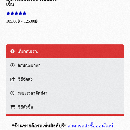
เข็น
ให้คะแนน
105.00
฿
-
125.00
฿
5.00
ตั้งแต่ 1-5
หยิบใส่ตะกร้า
คะแนน
เกี่ยวกับเรา.
ลักษณะยาง?
วิธีจัดส่ง
ระยะเวลาจัดส่ง?
วิธีสั่งซื้อ
“ร้านขายล้อรถเข็นสิงห์บุรี“
สามารถสั่งซื้อออนไลน์