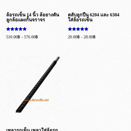
ล้อรถเข็น 14 นิ้ว ล้อยางตัน
ตลับลูกปืน 6204 และ 6304
ลูกล้อแผงกั้นจราจร
ใส่ล้อรถเข็น
ให้คะแนน
ให้คะแนน
510.00
฿
-
576.00
฿
20.00
฿
-
28.00
฿
5.00
5.00
ตั้งแต่ 1-5
ตั้งแต่ 1-5
เลือกรูปแบบ
เลือกรูปแบบ
คะแนน
คะแนน
เพลารถเข็น เพลาใส่ล้อรถ