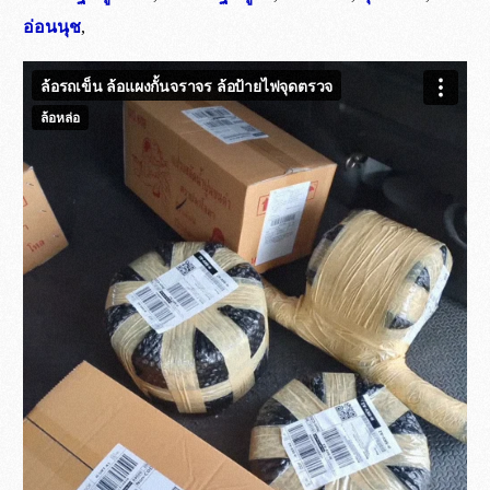
อ่อนนุช
,