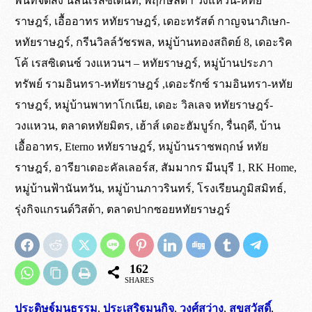
พื้นที่จัดส่ง นลินเรสซิเด้นท์, พฤกษ์ลดา วงแหวน-หทัย
เป็นล้อยางตันธรรมชาติ เนื้อเดียวกันทั้งชิ้น
เขต กทม. ปริมณฑล และจังหวัดใกล้เคียง
เขต กทม. และปริมณฑล จัดส่งถึงหน้างาน
ไม่ต้องรอแชทอีกต่อไป สั่งซื้อผ่านระบบ
ราษฎร์, เอื้ออาทร หทัยราษฎร์, เดอะทรัสต์ กาญจนาภิเษก-
ยาง
จัดส่งด้วยรถทางร้าน
ภายใน 5 ชั่วโมง*
ร้านค้าออนไลน์ ได้ตลอด 24 ชั่วโมง
หทัยราษฎร์, กรีนวิลล์วัชรพล, หมู่บ้านทองสถิตย์ 8, เดอะริค
ไม่ใช่ล้อฉีดโฟมด้านใน
ต่างจังหวัด ส่งผ่าน บ.ขนส่งสินค้าหีบห่อ ต้นทาง
สำหรับคำสั่งซื้อที่เสร็จสิ้นภาย ในเวลา 10:00 น.
*สั่งซื้อผ่านระบบเว็บไซท์ มีจำนวนขั้นต่ำ 3,000 บาท
โค้ เรสซิเดนซ์ วงแหวนฯ – หทัยราษฎร์, หมู่บ้านประภา
รองเมือง และ พุทธมณฑล ( ค่าระวางจัดส่งสินค้าเก็บ
ในการสั่งซื้อ
ทรัพย์ รามอินทรา-หทัยราษฎร์ ,เดอะรักซ์ รามอินทรา-หทัย
ที่ปลายทาง )
ต่างจังหวัด ส่งผ่าน บ.ขนส่ง ขึ้นอยู่กับขนส่ง
ราษฎร์, หมู่บ้านพาทาโกเนีย, เดอะ วิลเลจ หทัยราษฎร์-
สั่งซื้อผ่านระบบ
ร้านค้า
ที่ใช้*
วงแหวน, ตลาดหทัยมิตร, เฮ้าส์ เดอะฮัมบูร์ก, รื่นฤดี, บ้าน
ดูเพิ่มเติม
การจัดส่ง
เอื้ออาทร, Eterno หทัยราษฎร์, หมู่บ้านราชพฤกษ์ หทัย
รถทางร้านไปส่งที่ต้นทาง รองเมือง พุทธมณฑล
ราษฎร์, อารียาเดอะคัลเลอร์ส, สัมมากร มีนบุรี 1, RK Home,
เงื่อนไขเดียวกัน
หมู่บ้านฟ้านันทวัน, หมู่บ้านภาวรินทร์, โรงเรียนภูมิสมิทธ์,
*จัดส่งทุกวัน ยกเว้นวัน อาทิตย์ และวันหยุดนักขัตฤกษ์
รุ่งกิจแกรนด์วิสต้า, ตลาดปากซอยหทัยราษฎร์
กรณีสินค้าครบไม่ขาดสต๊อก โปรดสอบถาม
162
SHARES
ล้อยางตันธรรมชาติ
ประดิษฐ์มนูธรรม
,
ประเสริฐมนูกิจ
,
วงศ์สว่าง
,
สุขสวัสดิ์
,