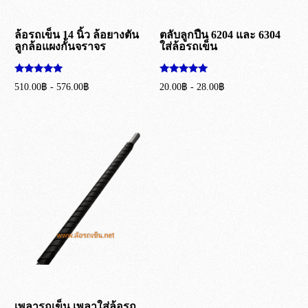
ล้อรถเข็น 14 นิ้ว ล้อยางตัน
ตลับลูกปืน 6204 และ 6304
ลูกล้อแผงกั้นจราจร
ใส่ล้อรถเข็น
ให้คะแนน
ให้คะแนน
510.00
฿
-
576.00
฿
20.00
฿
-
28.00
฿
5.00
5.00
ตั้งแต่ 1-5
ตั้งแต่ 1-5
เลือกรูปแบบ
เลือกรูปแบบ
คะแนน
คะแนน
เพลารถเข็น เพลาใส่ล้อรถ