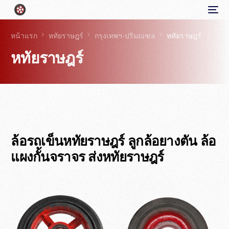
หน้าแรก
หทัยราษฎร์
กรุงเทพฯ-ปริมณฑล
หทัยราษฎร์
หทัยราษฎร์
ล้อรถเข็นหทัยราษฎร์ ลูกล้อยางตัน ล้อ
แผงกั้นจราจร ส่งหทัยราษฎร์