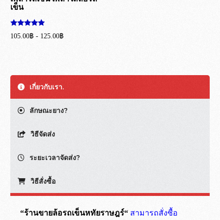
เข็น
ให้คะแนน
105.00
฿
-
125.00
฿
5.00
ตั้งแต่ 1-5
หยิบใส่ตะกร้า
คะแนน
เกี่ยวกับเรา.
ลักษณะยาง?
วิธีจัดส่ง
ระยะเวลาจัดส่ง?
วิธีสั่งซื้อ
“ร้านขายล้อรถเข็นหทัยราษฎร์“
สามารถสั่งซื้อ