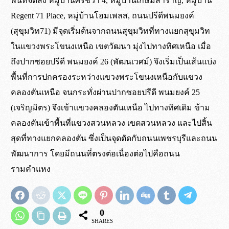
พื้นที่จัดส่ง หมู่บ้านศรีชวา 4, หมู่บ้านเกษมสำราญ, หมู่บ้าน
เป็นล้อยางตันธรรมชาติ เนื้อเดียวกันทั้งชิ้น
เขต กทม. ปริมณฑล และจังหวัดใกล้เคียง
เขต กทม. และปริมณฑล จัดส่งถึงหน้างาน
ไม่ต้องรอแชทอีกต่อไป สั่งซื้อผ่านระบบ
Regent 71 Place, หมู่บ้านโฮมเพลส, ถนนปรีดีพนมยงค์
ยาง
จัดส่งด้วยรถทางร้าน
ภายใน 5 ชั่วโมง*
ร้านค้าออนไลน์ ได้ตลอด 24 ชั่วโมง
(สุขุมวิท71) มีจุดเริ่มต้นจากถนนสุขุมวิทที่ทางแยกสุขุมวิท
ไม่ใช่ล้อฉีดโฟมด้านใน
ต่างจังหวัด ส่งผ่าน บ.ขนส่งสินค้าหีบห่อ ต้นทาง
สำหรับคำสั่งซื้อที่เสร็จสิ้นภาย ในเวลา 10:00 น.
*สั่งซื้อผ่านระบบเว็บไซท์ มีจำนวนขั้นต่ำ 3,000 บาท
ในแขวงพระโขนงเหนือ เขตวัฒนา มุ่งไปทางทิศเหนือ เมื่อ
รองเมือง และ พุทธมณฑล ( ค่าระวางจัดส่งสินค้าเก็บ
ในการสั่งซื้อ
ถึงปากซอยปรีดี พนมยงค์ 26 (พัฒนเวศม์) จึงเริ่มเป็นเส้นแบ่ง
ที่ปลายทาง )
ต่างจังหวัด ส่งผ่าน บ.ขนส่ง ขึ้นอยู่กับขนส่ง
พื้นที่การปกครองระหว่างแขวงพระโขนงเหนือกับแขวง
สั่งซื้อผ่านระบบ
ร้านค้า
ที่ใช้*
คลองตันเหนือ จนกระทั่งผ่านปากซอยปรีดี พนมยงค์ 25
ดูเพิ่มเติม
การจัดส่ง
(เจริญมิตร) จึงเข้าแขวงคลองตันเหนือ ไปทางทิศเดิม ข้าม
รถทางร้านไปส่งที่ต้นทาง รองเมือง พุทธมณฑล
คลองตันเข้าพื้นที่แขวงสวนหลวง เขตสวนหลวง และไปสิ้น
เงื่อนไขเดียวกัน
สุดที่ทางแยกคลองตัน ซึ่งเป็นจุดตัดกับถนนเพชรบุรีและถนน
*จัดส่งทุกวัน ยกเว้นวัน อาทิตย์ และวันหยุดนักขัตฤกษ์
พัฒนาการ โดยมีถนนที่ตรงต่อเนื่องต่อไปคือถนน
กรณีสินค้าครบไม่ขาดสต๊อก โปรดสอบถาม
รามคำแหง
0
ล้อยางตันธรรมชาติ
SHARES