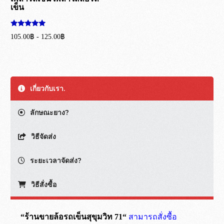
เข็น
ให้คะแนน
105.00
฿
-
125.00
฿
5.00
ตั้งแต่ 1-5
หยิบใส่ตะกร้า
คะแนน
เกี่ยวกับเรา.
ลักษณะยาง?
วิธีจัดส่ง
ระยะเวลาจัดส่ง?
วิธีสั่งซื้อ
“ร้านขายล้อรถเข็นสุขุมวิท 71“
สามารถสั่งซื้อ