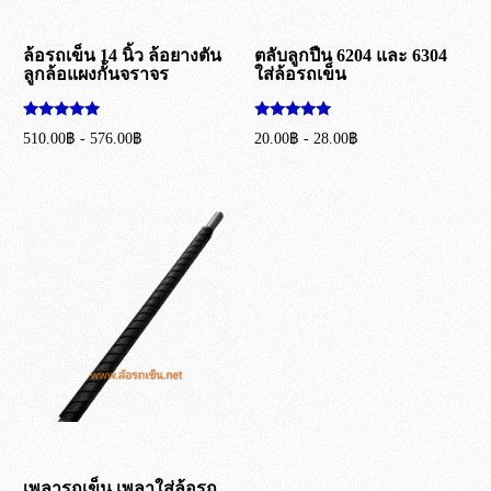
ล้อรถเข็น 14 นิ้ว ล้อยางตัน
ตลับลูกปืน 6204 และ 6304
ลูกล้อแผงกั้นจราจร
ใส่ล้อรถเข็น
ให้คะแนน
ให้คะแนน
510.00
฿
-
576.00
฿
20.00
฿
-
28.00
฿
5.00
5.00
ตั้งแต่ 1-5
ตั้งแต่ 1-5
เลือกรูปแบบ
เลือกรูปแบบ
คะแนน
คะแนน
เพลารถเข็น เพลาใส่ล้อรถ