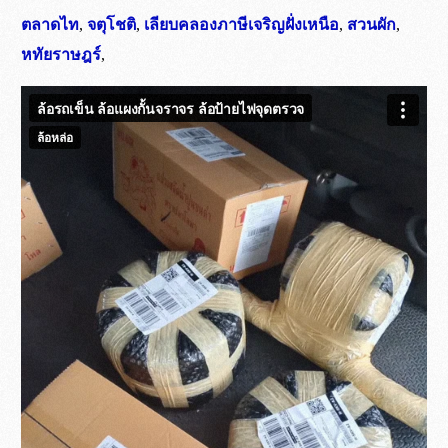
ตลาดไท
,
จตุโชติ
,
เลียบคลองภาษีเจริญฝั่งเหนือ
,
สวนผัก
,
หทัยราษฎร์
,