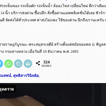
่รถเข็นของ รถเข็นผัก รถเข็นน้ำ ล้ออะไหล่ เปลี่ยนใหม่ ดีกว่าเดิ
้ว 14 นิ้ว บริการส่งด่วน ซื้อปลีก สั่งซื้อผ่านแอพพลิเคชั่นได้เลย ชั
หน ก็ยินดี จัดส่งได้ทั่วประเทศ ค่าส่งไม่แพง ใช้ของด่วน นึกถึงเรานะ
ราษฎร์บูรณะ–พระสมุทรเจดีย์ สร้างตั้งแต่สมัยจอมพล ป. พิบูลสงครา
้าง กรมทางหลวง เมื่อวันที่ 10 ธันวาคม พ.ศ. 2493
เนื้อเดียวกันทั้งชิ้นยาง
จังหวัดใกล้เคียง จัดส่งด้วยร
จัดส่งถึงหน้างาน ภายใน 5 ชั
สั่งซื้อผ่านระบบร้านค้าออนไลน์
324
SHARES
 รองเมือง และ พุทธมณฑล ( ค่าระวางจัดส่งสินค้าเก็บที่ปลายทาง )
าทในการสั่งซื้อ
รมสพน์
,
สุทธิสารวินิจฉัย
,
ส่ง ขึ้นอยู่กับขนส่งที่ใช้*