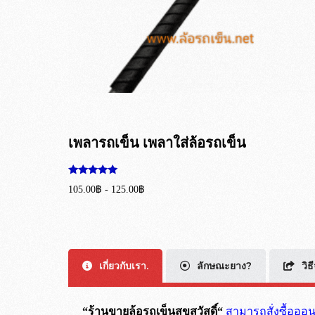
เพลารถเข็น เพลาใส่ล้อรถเข็น
ให้คะแนน
105.00
฿
-
125.00
฿
5.00
ตั้งแต่ 1-5
หยิบใส่ตะกร้า
คะแนน
เกี่ยวกับเรา.
ลักษณะยาง?
วิธ
“ร้านขายล้อรถเข็นสุขสวัสดิ์“
สามารถสั่งซื้อออ