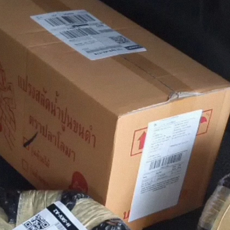
ื่อนไขเดียวกัน
ักขัตฤกษ์ กรณีสินค้าครบไม่ขาดสต๊อก โปรดสอบถาม