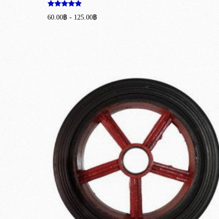
ให้คะแนน
60.00
฿
-
125.00
฿
5.00
ตั้งแต่ 1-5
เลือกรูปแบบ
คะแนน