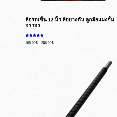
ล้อรถเข็น 12 นิ้ว ล้อยางตัน ลูกล้อแผงกั้น
จราจร
ให้คะแนน
105.00
฿
-
286.00
฿
5.00
ตั้งแต่ 1-5
เลือกรูปแบบ
คะแนน