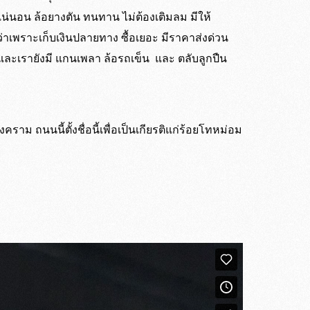
มแน่นอน ล้อยางตัน ทนทาน ไม่ต้องเติมลม มีให้
วร์กว่าเพราะเก็บเงินปลายทาง ซื้อเยอะ มีราคาส่งด่วน
ครับ และเรายังมี แกนเพลา ล้อรถเข็น และ ตลับลูกปืน
ม ถนนนี้ตั้งชื่อนี้เพื่อเป็นเกียรติแก่ร้อยโทหม่อม
ถทางร้าน
่วโมง*
 ได้ตลอด 24 ชั่วโมง