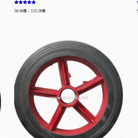
ให้คะแนน
50.00
฿
-
155.00
฿
5.00
ตั้งแต่ 1-5
เลือกรูปแบบ
คะแนน