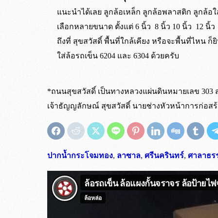
แนะนำได้เลย ลูกล้อเหล็ก ลูกล้อพลาสติก ลูกล้อใส
เลือกหลายขนาด ตั้งแต่ 6 นิ้ว 8 นิ้ว 10 นิ้ว 12 นิ
ถึงที่ สุขสวัสดิ์ พื้นที่ใกล้เคียง หรือจะพื้นที่ไ
ใส่ล้อรถเข็น 6204 และ 6304 ด้วยครับ
*ถนนสุขสวัสดิ์ เป็นทางหลวงแผ่นดินหมายเลข 303 สาย
เจ้าธัญญลักษณ์ สุขสวัสดิ์ นายช่างหัวหน้าการก่อสร
เป็นล้อยางตันธรรมชาติ 
เขต กทม. ปริมณฑล และ
เขต กทม. และปริมณฑล 
ไม่ต้องรอแชทอีกต่อไป 
ไม่ใช่ล้อฉีดโฟมด้านใน
ต่างจังหวัด ส่งผ่าน บ.ขนส่งสินค้าหีบห่อ ต้นทาง
สำหรับคำสั่งซื้อที่เสร็จสิ้นภาย ในเวลา 10:00 น.
*สั่งซื้อผ่านระบบเว็บไซท์ มีจำนวนขั้นต่ำ 3,000 บ
ปากน้ำกระโจมทอง
,
ลาซาล
,
ศรีนครินทร์
,
ศาลาธร
ดูเพิ่มเติม
สั่งซื้อผ่านระบบ
การจัดส่ง
ร้านค้า
ต่างจังหวัด ส่งผ่าน บ.ขน