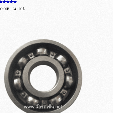
ให้คะแนน
90.00
฿
-
241.00
฿
5.00
ตั้งแต่ 1-5
เลือกรูปแบบ
คะแนน