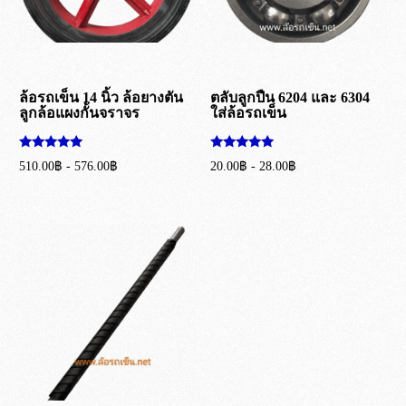
ล้อรถเข็น 14 นิ้ว ล้อยางตัน
ตลับลูกปืน 6204 และ 6304
ลูกล้อแผงกั้นจราจร
ใส่ล้อรถเข็น
ให้คะแนน
ให้คะแนน
510.00
฿
-
576.00
฿
20.00
฿
-
28.00
฿
5.00
5.00
ตั้งแต่ 1-5
ตั้งแต่ 1-5
เลือกรูปแบบ
เลือกรูปแบบ
คะแนน
คะแนน