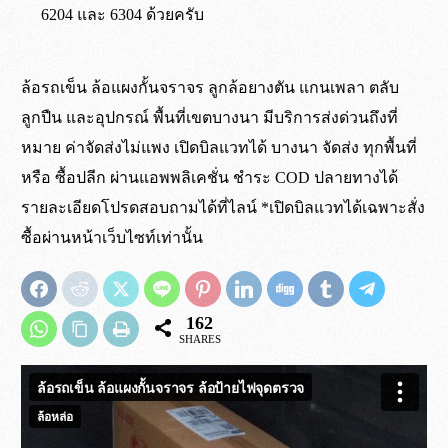
6204 และ 6304 ด้วยครับ
ล้อรถเข็น ล้อแผงกั้นจราจร ลูกล้อยางตัน แกนเพลา ตลับ
เป็นล้อยางตันธรรมชาติ เนื้อเดียวกันทั้งชิ้น
เขต กทม. ปริมณฑล และจังหวัดใกล้เคียง
เขต กทม. และปริมณฑล จัดส่งถึงหน้างาน
ไม่ต้องรอแชทอีกต่อไป สั่งซื้อผ่านระบบ
ลูกปืน และอุปกรณ์ พื้นที่เขตบางนา มีบริการส่งด่วนถึงที่
ยาง
จัดส่งด้วยรถทางร้าน
ภายใน 5 ชั่วโมง*
ร้านค้าออนไลน์ ได้ตลอด 24 ชั่วโมง
หมาย ค่าจัดส่งไม่แพง เปิดบิลแวทได้ บางนา จัดส่ง ทุกพื้นที่
ไม่ใช่ล้อฉีดโฟมด้านใน
ต่างจังหวัด ส่งผ่าน บ.ขนส่งสินค้าหีบห่อ ต้นทาง
สำหรับคำสั่งซื้อที่เสร็จสิ้นภาย ในเวลา 10:00 น.
*สั่งซื้อผ่านระบบเว็บไซท์ มีจำนวนขั้นต่ำ 3,000 บาท
หรือ ซื้อปลีก ผ่านแอพพลิเคชั่น ชำระ COD ปลายทางได้
รองเมือง และ พุทธมณฑล ( ค่าระวางจัดส่งสินค้าเก็บ
ในการสั่งซื้อ
รายละเอียดโปรดสอบถามได้ที่ไลน์ *เปิดบิลแวทได้เฉพาะสั่ง
ที่ปลายทาง )
ต่างจังหวัด ส่งผ่าน บ.ขนส่ง ขึ้นอยู่กับขนส่ง
ซื้อผ่านหน้าเว็บไซท์เท่านั้น
สั่งซื้อผ่านระบบ
ร้านค้า
ที่ใช้*
ดูเพิ่มเติม
การจัดส่ง
รถทางร้านไปส่งที่ต้นทาง รองเมือง พุทธมณฑล
162
เงื่อนไขเดียวกัน
SHARES
*จัดส่งทุกวัน ยกเว้นวัน อาทิตย์ และวันหยุดนักขัตฤกษ์
กรณีสินค้าครบไม่ขาดสต๊อก โปรดสอบถาม