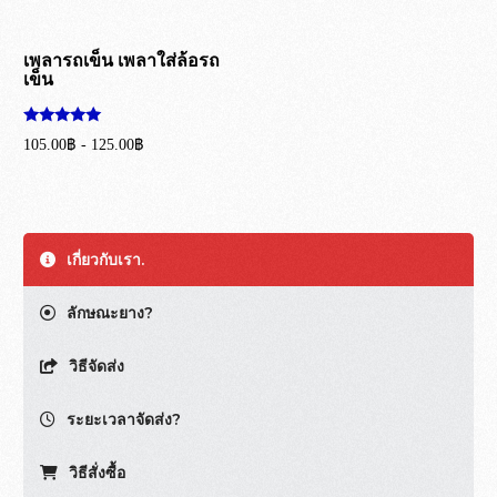
เพลารถเข็น เพลาใส่ล้อรถ
เข็น
ให้คะแนน
105.00
฿
-
125.00
฿
5.00
ตั้งแต่ 1-5
หยิบใส่ตะกร้า
คะแนน
เกี่ยวกับเรา.
ลักษณะยาง?
วิธีจัดส่ง
ระยะเวลาจัดส่ง?
วิธีสั่งซื้อ