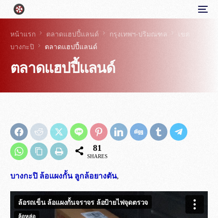
หน้าแรก
ตลาดแฮปปี้แลนด์
กรุงเทพฯ-ปริมณฑล
เขต
บางกะปิ
ตลาดแฮปปี้แลนด์
ตลาดแฮปปี้แลนด์
81
SHARES
บางกะปิ ล้อแผงกั้น ลูกล้อยางตัน
,