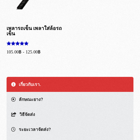
เพลารถเข็น เพลาใส่ล้อรถ
เข็น
ให้คะแนน
105.00
฿
-
125.00
฿
5.00
ตั้งแต่ 1-5
หยิบใส่ตะกร้า
คะแนน
เกี่ยวกับเรา.
ลักษณะยาง?
วิธีจัดส่ง
ระยะเวลาจัดส่ง?