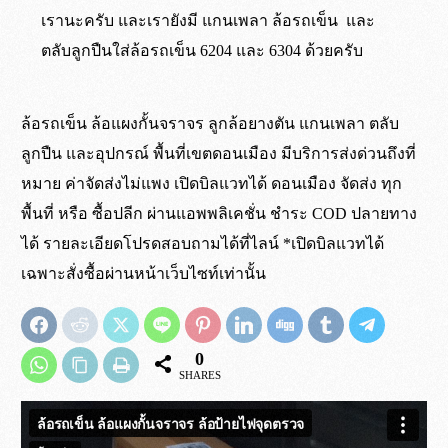
เรานะครับ และเรายังมี แกนเพลา ล้อรถเข็น และ
ตลับลูกปืนใส่ล้อรถเข็น 6204 และ 6304 ด้วยครับ
ล้อรถเข็น ล้อแผงกั้นจราจร ลูกล้อยางตัน แกนเพลา ตลับ
เป็นล้อยางตันธรรมชาติ เนื้อเดียวกันทั้งชิ้น
เขต กทม. ปริมณฑล และจังหวัดใกล้เคียง
เขต กทม. และปริมณฑล จัดส่งถึงหน้างาน
ไม่ต้องรอแชทอีกต่อไป สั่งซื้อผ่านระบบ
ลูกปืน และอุปกรณ์ พื้นที่เขตดอนเมือง มีบริการส่งด่วนถึงที่
ยาง
จัดส่งด้วยรถทางร้าน
ภายใน 5 ชั่วโมง*
ร้านค้าออนไลน์ ได้ตลอด 24 ชั่วโมง
หมาย ค่าจัดส่งไม่แพง เปิดบิลแวทได้ ดอนเมือง จัดส่ง ทุก
ไม่ใช่ล้อฉีดโฟมด้านใน
ต่างจังหวัด ส่งผ่าน บ.ขนส่งสินค้าหีบห่อ ต้นทาง
สำหรับคำสั่งซื้อที่เสร็จสิ้นภาย ในเวลา 10:00 น.
*สั่งซื้อผ่านระบบเว็บไซท์ มีจำนวนขั้นต่ำ 3,000 บาท
พื้นที่ หรือ ซื้อปลีก ผ่านแอพพลิเคชั่น ชำระ COD ปลายทาง
รองเมือง และ พุทธมณฑล ( ค่าระวางจัดส่งสินค้าเก็บ
ในการสั่งซื้อ
ได้ รายละเอียดโปรดสอบถามได้ที่ไลน์ *เปิดบิลแวทได้
ที่ปลายทาง )
ต่างจังหวัด ส่งผ่าน บ.ขนส่ง ขึ้นอยู่กับขนส่ง
เฉพาะสั่งซื้อผ่านหน้าเว็บไซท์เท่านั้น
สั่งซื้อผ่านระบบ
ร้านค้า
ที่ใช้*
ดูเพิ่มเติม
การจัดส่ง
รถทางร้านไปส่งที่ต้นทาง รองเมือง พุทธมณฑล
0
เงื่อนไขเดียวกัน
SHARES
*จัดส่งทุกวัน ยกเว้นวัน อาทิตย์ และวันหยุดนักขัตฤกษ์