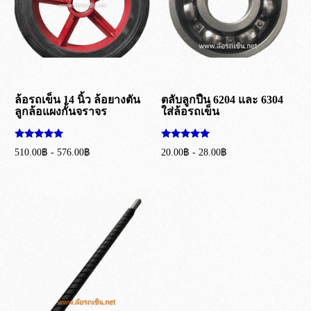
ล้อรถเข็น 14 นิ้ว ล้อยางตัน
ตลับลูกปืน 6204 และ 6304
ลูกล้อแผงกั้นจราจร
ใส่ล้อรถเข็น
ให้คะแนน
ให้คะแนน
510.00
฿
-
576.00
฿
20.00
฿
-
28.00
฿
5.00
5.00
ตั้งแต่ 1-5
ตั้งแต่ 1-5
เลือกรูปแบบ
เลือกรูปแบบ
คะแนน
คะแนน